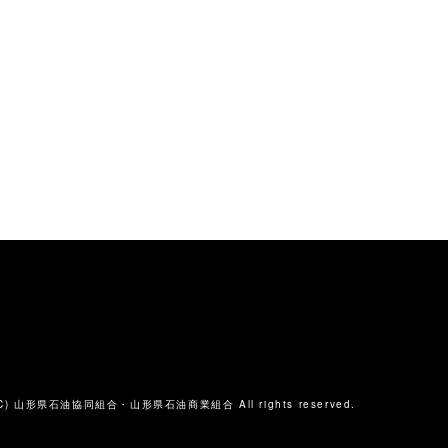
 (C) 山形県石油協同組合・山形県石油商業組合 All rights reserved.