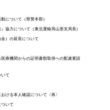
活動について（県警本部）
策』協力について（東北運輸局山形支局長）
助金）の延長について
る医療機関からの証明書類取得への配慮要請
ついて
における本人確認について〈再〉
について