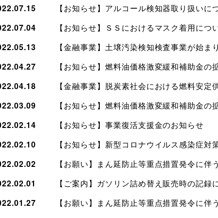
022.07.15
【お知らせ】
アルコール検知器取り扱いに
022.07.04
【お知らせ】
ＳＳにおけるマスク着用につ
022.05.13
【金融事業】
土壌汚染検知検査事業が始ま
022.04.27
【お知らせ】
燃料油価格激変緩和補助金の
022.04.18
【金融事業】
脱炭素社会における燃料安定
022.03.09
【お知らせ】
燃料油価格激変緩和補助金の
022.02.14
【お知らせ】
事業復活支援金のお知らせ
022.02.10
【お知らせ】
新型コロナウイルス感染症対
022.02.02
【お願い】
まん延防止等重点措置発令に伴
022.02.01
【ご案内】
ガソリン詰め替え販売時の記録
022.01.27
【お願い】
まん延防止等重点措置発令に伴