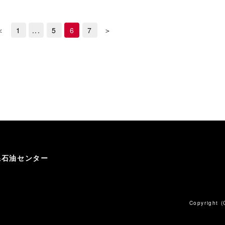
＜
1
...
5
6
7
＞
県石油センター
Copyright